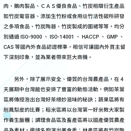
肉、鵝肉製品、ＣＡＳ優良食品、竹炭相關衍生產品
如竹炭電容器、添加生竹粉或食用级竹活性碳所研發
之多項食品、竹炭陶器、竹炭製成的圍裙等等，均分
別通過 ISO-9000 、 ISO-14001 、 HACCP 、 GMP 、
CAS 等國內外食品認證標準，相信可讓國內外買主留
下深刻印象，並為業者帶來巨大商機。
另外，除了展示安全、優質的台灣農產品，在 4
天展期中台灣館也安排了豐富的動態活動，例如茶葉
區將傳授泡出台灣好茶絕妙滋味的秘訣；蔬果區將有
削鳳梨皮的比賽；稻米區將以台灣第一好米教大家製
作養生飯糰；調理食品區及畜產區將以國產優質農產
品為素材，邀請名廚演出美食秀；林產區將有竹炭陶