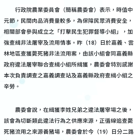
行政院農業委員會（簡稱農委會）表示，時值中
元節，民間肉品消費量較多，為保障民眾消費安全，
相關部會參與成立之「打擊民生犯罪督導小組」，加
強查緝非法屠宰及流用情事。昨（18）日於嘉義、雲
林地區查獲斃死豬非法流用案，由該小組會同嘉義縣
政府違法屠宰聯合查緝小組所緝獲，農委會特別感謝
本次負責調查之嘉義調查站及嘉義縣政府查緝小組之
辛勞。
農委會說，在緝獲李姓兄弟之違法屠宰場之後，
該會為切斷類此違法行為之供應來源，正循線追查斃
死豬流用之來源養豬場，農委會於今（19）日分二路