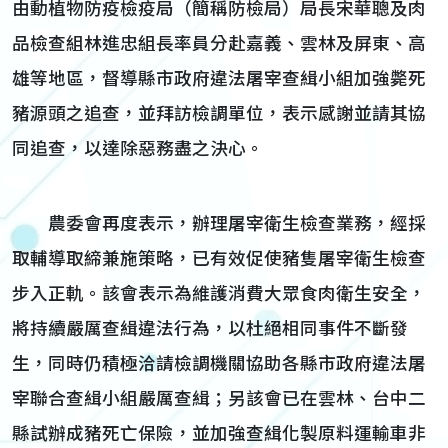
由動植物防疫檢疫局（簡稱防檢局）局長宋華聰及肉
品檢查組林進忠組長率員分赴嘉義、雲林及屏東、高
雄等地區，督導縣市政府違法屠宰查緝小組加強斃死
豬源頭之追查，並拜訪檢調單位，表示感謝並請其協
同追查，以達除惡務盡之決心。
農委會再度表示，辦理屠宰衛生檢查業務，經採
取輔導取締兼施策略，已有效促使豬隻屠宰衛生檢查
步入正軌。該會表示為維護消費大眾食肉衛生安全，
將持續嚴厲查緝違法行為，以杜絕相同事件不斷發
生，同時仍積極洽請檢調機關協助各縣市政府違法屠
宰聯合查緝小組嚴厲查緝；另該會已在雲林、台中二
縣試辦成豬死亡保險，並加強查緝化製原料運輸車非