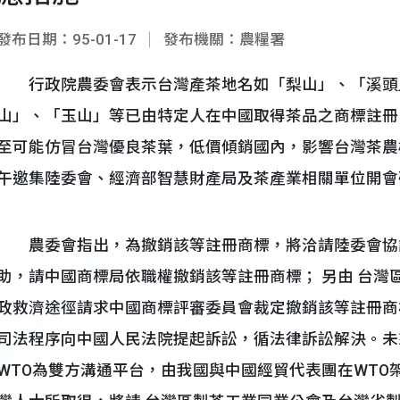
發布日期：95-01-17
發布機關：農糧署
行政院農委會表示台灣產茶地名如「梨山」、「溪頭
山」、「玉山」等已由特定人在中國取得茶品之商標註冊
至可能仿冒台灣優良茶葉，低價傾銷國內，影響台灣茶農權
午邀集陸委會、經濟部智慧財產局及茶產業相關單位開會
農委會指出，為撤銷該等註冊商標，將洽請陸委會協
助，請中國商標局依職權撤銷該等註冊商標； 另由 台灣
政救濟途徑請求中國商標評審委員會裁定撤銷該等註冊商標
司法程序向中國人民法院提起訴訟，循法律訴訟解決。未
WTO為雙方溝通平台，由我國與中國經貿代表團在WTO