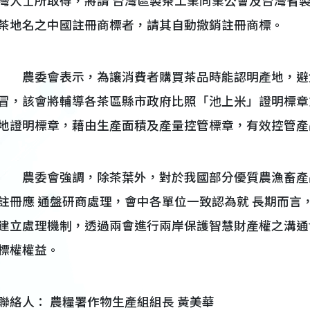
灣人士所取得，將請 台灣區製茶工業同業公會及台灣省製
茶地名之中國註冊商標者，請其自動撤銷註冊商標。
農委會表示，為讓消費者購買茶品時能認明產地，避
冒，該會將輔導各茶區縣市政府比照「池上米」證明標章
地證明標章，藉由生產面積及產量控管標章，有效控管產
農委會強調，除茶葉外，對於我國部分優質農漁畜產
註冊應 通盤研商處理，會中各單位一致認為就 長期而言
建立處理機制，透過兩會進行兩岸保護智慧財產權之溝通
標權權益。
聯絡人： 農糧署作物生產組組長 黃美華