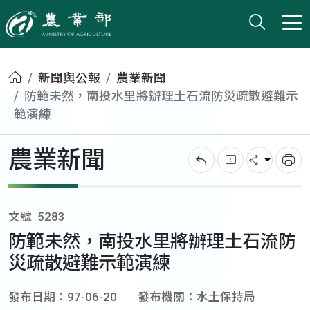
打開搜
小版
農業部
首頁
新聞與公報
農業新聞
防範未然，南投水里將辦理土石流防災疏散避難示
範演練
農業新聞
回上一頁
錯誤回報
分享
列
文號
5283
防範未然，南投水里將辦理土石流防
災疏散避難示範演練
發布日期：97-06-20
發布機關：水土保持局