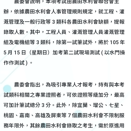
農委會說明，本項考試由農田水利會聯合會主
辦，依據農田水利會人事管理規則規定，就工程、灌
溉管理及一般行政等 3 類科各農田水利會缺額，提報
錄取人數。其中，工程人員、灌溉管理人員灌溉管理
組及電機組等 3 類科，除第一試筆試外，將於 105 年
5 月 15 日（星期日）加考第二試現場測試 ( 以水門操
作作測試 ) 。
農委會指出，為吸引專業人才報考，持有與本考
試類科相關之專業證照者，可依證照等級加分，最高
可加計筆試總分 3 分。此外，除宜蘭、瑠公、七星、
桃園、嘉南、高雄及屏東等 7 個農田水利會不限制服
務年限外，其餘農田水利會錄取之考生，需於原進用