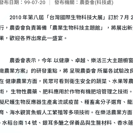
發布日期：99-07-20
發布機關：農委會(科技處)
2010 年第八屆「台灣國際生物科技大展」訂於 7 月 22
行，農委會負責籌備「農業生物科技主題館」，將展出新
果，歡迎各界出席此一盛宴。
農委會表示，今年 以健康、卓越、樂活三大主題櫥窗 與
緻農業方案」的研發重點，將 呈現農委會 所屬各試驗改
在 健康農業方面，民眾可看到衛生安全的蔬菜、水果等農
術， 生物性農藥、肥料應用於作物有機肥培管理之技術
擬尺蠖生物反應器生產禽流感疫苗、種畜禽分子選育、龍
育、海水觀賞魚蝦人工繁殖等多項技術。在樂活農業方面
- 水稻台南 14 號、銀耳多醣之保養品與生醫材料、香