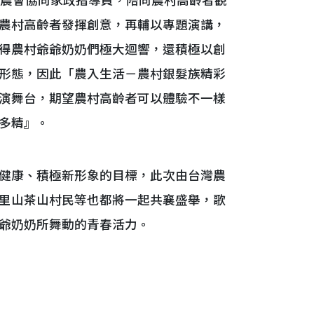
 家農會協同家政指導員，陪同農村高齡者觀
農村高齡者發揮創意，再輔以專題演講，
得農村爺爺奶奶們極大迴響，還積極以創
形態，因此「農入生活－農村銀髮族精彩
演舞台，期望農村高齡者可以體驗不一樣
多精』。
健康、積極新形象的目標，此次由台灣農
里山茶山村民等也都將一起共襄盛舉，歌
爺奶奶所舞動的青春活力。