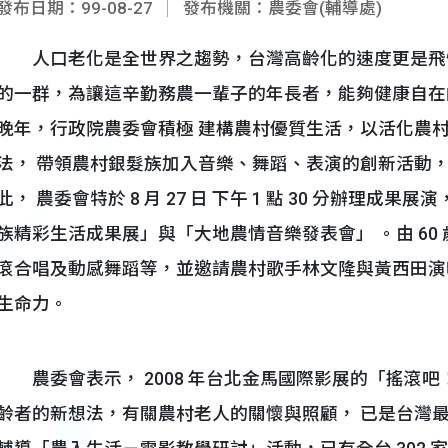
發布日期：99-08-27
發布機關：農委會(輔導處)
人口老化是全世界之趨勢，台灣高齡化的速度更是飛
的一群，為讓這辛勤務農一輩子的年長者，能夠健康自在
晚年，行政院農委會積極 建構農村優質生活，以活化農
法， 帶領農村銀髮族加入音樂、舞蹈、表演的創新活動
此， 農委會特於 8 月 27 日 下午 1 點 30 分辦理
族精彩生活成果展」與「大地農情音樂發表會」 。由 60
滾合唱及動感舞蹈等，並邀請農村歌手林文隆與黃西田演
生命力。
農委會表示， 2008 年台北金馬國際影展的「搖滾
齡者的新想法，有關農村老人的關懷與照顧， 已是台灣最重