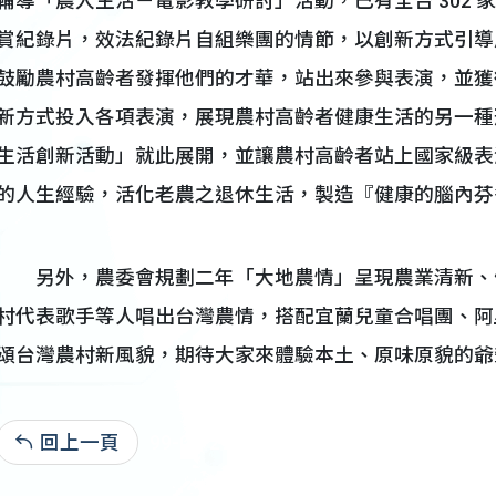
輔導「農入生活－電影教學研討」活動，已有全台 302
賞紀錄片，效法紀錄片自組樂團的情節，以創新方式引導
鼓勵農村高齡者發揮他們的才華，站出來參與表演，並獲
新方式投入各項表演，展現農村高齡者健康生活的另一種
生活創新活動」就此展開，並讓農村高齡者站上國家級表
的人生經驗，活化老農之退休生活，製造『健康的腦內芬
另外，農委會規劃二年「大地農情」呈現農業清新、
村代表歌手等人唱出台灣農情，搭配宜蘭兒童合唱團、阿
頌台灣農村新風貌，期待大家來體驗本土、原味原貌的爺
回上一頁
99-08-27:4,021