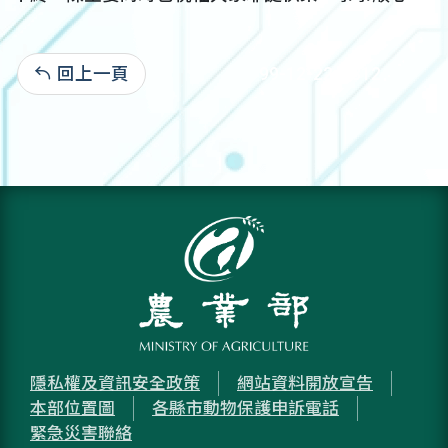
回上一頁
99-12-22:2,812
隱私權及資訊安全政策
網站資料開放宣告
本部位置圖
各縣市動物保護申訴電話
緊急災害聯絡