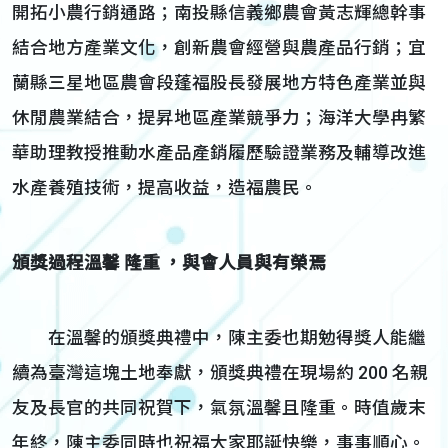
開拓小農行銷通路；南投縣信義鄉農會黃志輝總幹事
結合地方產業文化，創新農會經營與農產品行銷；宜
蘭縣三星地區農會段蓬福股長發展地方特色產業並與
休閒農業結合，提昇地區產業競爭力；海洋大學冉繁
華助理教授推動水產品產銷履歷驗證業務及輔導改進
水產養殖技術，提高收益，造福農民。
頒獎過程溫馨
隆重
，與會人員與有榮焉
在溫馨的頒獎典禮中，陳主委也期勉得獎人能繼
續為臺灣這塊土地奉獻，頒獎典禮在現場約 200 名親
友及長官的共同祝賀下，氣氛溫馨且隆重。時值歲末
年終，陳主委同時也祝福大家耶誕快樂，事事順心。