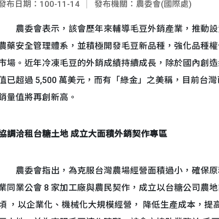
發布日期：100-11-14
發布機關：農委會(國際處)
農委會表示，該會歷年來輔導毛豆外銷產業，推動設
農藥安全管理體系，並積極開發毛豆新品種，強化品種權
市場。近年冷凍毛豆的外銷成績持續成長，除於國內創造約1,
值已超過 5,500 萬美元，而有「綠金」之美稱，目前
銷量值將再創新高。
協調洽租台糖土地 成立大面積外銷契作專區
農委會指出，為克服台灣農場經營面積過小，確保原
業同業公會 8 家加工廠與農民契作，成立以台糖公司農地
頃 ，以企業化、機械化大規模經營， 降低生產成本，提