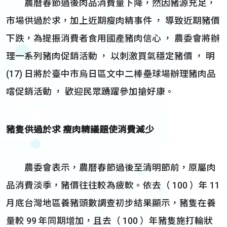
農曆春節過後肉品消費量下降，然因豬源充足，
市場供過於求，加上近期瘦肉精事件 ， 導致近期豬價
下跌，為提振消費者食用國產豬肉信心 ， 農委會將辦
理一系列豬肉促銷活動 ， 以刺激買氣穩定豬價 ， 明
(17) 日將於臺中市烏日區文中二棒壘球場辦理豬肉品
嚐促銷活動 ， 歡迎民眾踴躍參加搶好康。
豬隻供過於求 瘦肉精議題使消費減少
農委會表示，農曆春節過後至清明節前，原屬肉
品消費淡季，豬價往往較為疲軟。依去（ 100 ）年 11
月底台灣地區養豬頭數調查初步結果顯示，豬隻在養
量較 99 年同期增加，且去（ 100 ）年豬隻施打輪狀