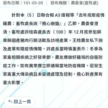
發布日期：101-03-05
發布機關：農委會(畜牧處)
針對本（5 ）日聯合報 A3 版報導「去年底壓疫情
雞農：畜牧處長說『擔心崩盤』」乙節，農委會澄
清，畜牧處許桂森處長去（ 100 ）年 12 月底參加屏
東縣國產豬肉行銷活動及訪視產業，王姓農友私下詢
及產業有關疫情傳聞，許處長當時慎重表示：冬季為
家禽相關疾病之好發季節，農友應做好雞場的自衛防
疫工作，如有異常應立即通報當地防疫機關，若發生
家禽重大傳染病且未妥適處理及控制，擔心對產業有
重大影響。
回上一頁
101-03-05:3,231