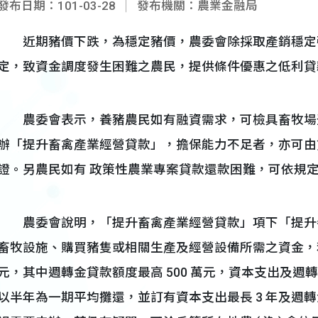
發布日期：101-03-28
發布機關：農業金融局
近期豬價下跌，為穩定豬價，農委會除採取產銷穩定
定，致資金調度發生困難之農民，提供條件優惠之低利貸
農委會表示，養豬農民如有融資需求，可檢具畜牧場登記證
辦「提升畜禽產業經營貸款」，擔保能力不足者，亦可由
證。另農民如有 政策性農業專案貸款還款困難，可依規
農委會說明，「提升畜禽產業經營貸款」項下「提升
畜牧設施、購買豬隻或相關生產及經營設備所需之資金，利率為年
元，其中週轉金貸款額度最高 500 萬元，資本支出及週轉金
以半年為一期平均攤還，並訂有資本支出最長 3 年及週轉