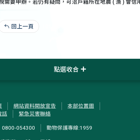
視需要申辦。若仍有疑問，可洽戶籍所在地農 ( 漁 ) 會
回上一頁
101-03-28:3,025
點選收合
策
網站資料開放宣告
本部位置圖
電話
緊急災害聯絡
00-054300
動物保護專線:1959