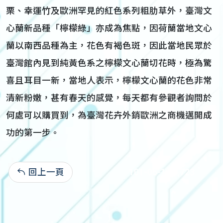
栗、幸運竹及歐洲罕見的紅色系列粗肋草外，臺灣文
心蘭新品種「檸檬綠」亦成為焦點，因荷蘭當地文心
蘭以南西品種為主，花色有褐色斑，因此當地民眾於
臺灣館內見到純黃色系之檸檬文心蘭切花時，極為驚
喜且耳目一新，當地人表示，檸檬文心蘭的花色非常
清新粉嫩，甚有春天的感覺，每天都有參觀者詢問於
何處可以購買到，為臺灣花卉外銷歐洲之商機邁開成
功的第一步。
回上一頁
101-05-14:5,723