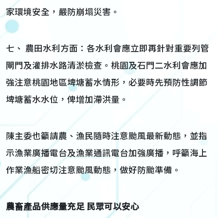
家環境安全，嚴防崩塌災害。
七、 農田水利方面：各水利會應立即再針對重要列管
閘門及灌排水路清淤檢查。桃園及石門二水利會應加
強注意桃園地區埤塘蓄水情形，必要時先預防性調節
埤塘蓄水水位，俾增加滯洪量。
陳主委也籲請農、漁民隨時注意颱風最新動態，並指
示漁業廣播電台及漁業通訊電台加強廣播，呼籲海上
作業漁船密切注意颱風動態，做好防颱準備。
農畜產品供應量充足 民眾可以安心