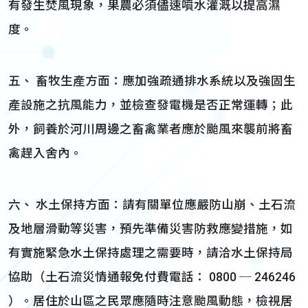
有發生焚風現象，果農必須儘速噴水灌溉以提高濕
度。
五、 畜牧生產方面：應加強疏通排水系統以及強固生
產設施之抗風能力，並檢查發電機是否正常運轉；此
外，飼養於河川周邊之畜禽業者應於颱風來襲前將畜
禽趕入舍內。
六、 水土保持方面：請有關單位應嚴防山崩、土石流
及地層滑動等災害，預先準備災害防救應變措施，如
有實施緊急水土保持處理之需要時，請洽水土保持局
協助（土石流災情通報免付費電話： 0800 ─ 246246
）。居住於山區之民眾應隨時注意颱風動態，檢視居