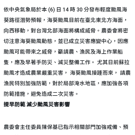
依中央氣象局於本 (6) 日 14 時 30 分發布輕度颱風海
葵路徑潛勢預報，海葵颱風目前在臺北東北方海面，
向西移動，對台灣北部海面將構成威脅。農委會將密
切注意海葵颱風動態，並已成立災害應變中心，因應
颱風可能帶來之威脅，籲請農、漁民及海上作業船
隻，應及早著手防災、減災整備工作。 尤其日前蘇拉
颱風才造成農業嚴重災害， 海葵颱風接踵而來， 請農
漁民特別加強防範，對於局部淹水地區，應加強各項
防範措施，避免造成二次災害。
提早防範 減少颱風災害影響
農委會主任委員陳保基已指示相關部門加強戒備、預