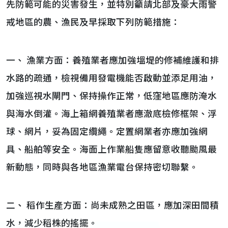
先防範可能的災害發生，並特別籲請北部及豪大雨警
戒地區的農、漁民及早採取下列防範措施：
一、 漁業方面：養殖業者應加強塭堤的修補維護和排
水路的疏通，檢視備用發電機能否啟動並添足用油，
加強巡視水閘門、保持操作正常，低窪地區應防淹水
與海水倒灌。海上箱網養殖業者應澈底檢修框架、浮
球、網片，妥為固定纜繩。定置網業者亦應加強網
具、船舶等安全。海面上作業船隻應留意收聽颱風最
新動態，同時與各地區漁業電台保持密切聯繫。
二、 稻作生產方面：尚未成熟之田區，應加深田間積
水，減少稻株的搖擺。