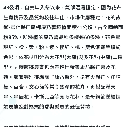
48公頃，自去年入冬以來，氣候溫暖穩定，國內花卉
生育情形及品質均較往年佳，市場供應穩定，花的故
鄉-彰化縣田尾鄉康乃馨種植面積41公頃，占全國總面
積85%，所種植的康乃馨品種多樣達60多種，花色呈
現紅、橙、黃、粉、紫、櫻紅、桃、雙色滾邊等繽紛
色彩，依花型則分為大花型(大康)與多花型(中康)二類
型，同時該鄉農會也應景推出精美康乃馨花束及花
禮。該署特別推薦除了康乃馨外，還有火鶴花、洋桔
梗、百合、文心蘭等當令盛產的花卉，再搭配滿天
星、星辰花、卡斯比亞等亮眼花材，是母親節送給媽
媽表達您對媽媽的愛與感恩的最佳賀禮。