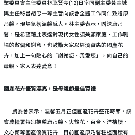
業委員會主任委員林聰賢今(12)日率同副主委黃金城
與主任秘書胡忠一等主管向該會全體工作同仁致贈康
乃馨，現場氣氛溫馨感人。林主委表示，贈送康乃
馨，是希望藉此表達對現代女性須兼顧家庭、工作職
場的敬佩和謝意，也鼓勵大家以經濟實惠的國產花
卉，加上一句貼心的「謝謝您、我愛您」，向自己的
母親、家人表達愛意！
國產花卉優質漂亮，是母親節最佳賀禮
農委會表示，温馨五月正值國產花卉盛花時節，該
會農糧署特別推薦康乃馨、火鶴花、百合、洋桔梗、
文心蘭等國產優質花卉。目前國產康乃馨種植面積有