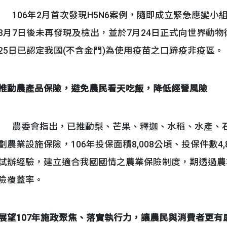
106年2月首次發現H5N6案例，隨即成立緊急應變小
3月7日後未再發現及檢出，並於7月24日正式向世界動物衛生
25日已認定我國(不含金門)為使用疫苗之口蹄疫非疫區。
推動農產品保險，避免農民看天吃飯，降低經營風險
農委會指出，已推動梨、芒果、釋迦、水稻、水產、石
劃農業設施保險，106年投保面積8,008公頃、投保件數
試辦經驗，建立適合我國國情之農業保險制度，期透過農
險覆蓋率。
展望
107
年施政聚焦、落實執行力，讓農民與消費者更有