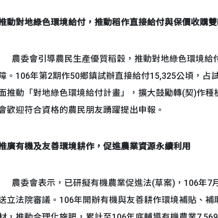
推動對地綠色環境給付，推動稻作直接給付與保價收購雙
農委會引導農民生產優質稻穀，推動對地綠色環境給付
障。106年第2期作50鄉鎮試辦直接給付15,325公頃，占試
面推動「對地綠色環境給付計畫」，擴大鼓勵轉(契)作
會歡迎符合資格的農民朋友踴躍提出申報。
推廣有機及友善環境耕作，促進農業資源永續利用
農委會表示，已研擬有機農業促進法(草案)，106年7月
送立法院審議。106年開辦有機與友善耕作環境補貼、補
材，推動合理化施肥，累計至106年底輔導有機農業7,569