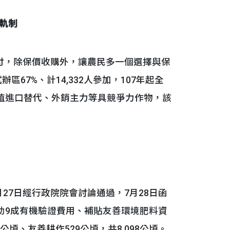
軌制
，除保價收購外，讓農民多一個選擇與保
辦區67%、計14,332人參加，107年起全
種植進口替代、外銷主力等具競爭力作物，該
27日經行政院院會討論通過，7月28日函
助9成有機驗證費用、補貼友善環境肥料資
公頃、友善耕作529公頃，共8,098公頃。