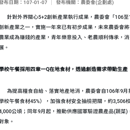
發布日期：107-01-07
發布機關：農委會(企劃處)
針對外界關心5+2創新產業執行成果，農委會「106至1
創新產業之一，實施一年來已有初步成果，未來農委會將
農業成為賺錢的產業，青年樂意投入、老農順利傳承，消
展。
學校午餐採用四章一
Q
在地食材，透過創造需求帶動生產
為提高糧食自給、落實地產地消，農委會自106年9月
學校午餐食材45%），加強食材安全抽檢把關，約3,506
4,000公頃；同年9月起，推動供應國軍驗證農產品(蔬
對象。