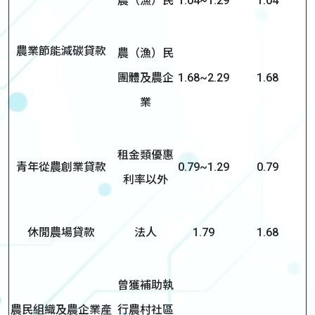
農（漁）民
1.04~1.29
1.04
農業節能減碳貸款
農（漁）民
團體及農企
1.68~2.29
1.68
業
租金類優惠
青年從農創業貸款
0.79~1.29
0.79
利率以外
休閒農場貸款
法人
1.79
1.68
曾獲補助執
農民組織及農企業產
行農村社區