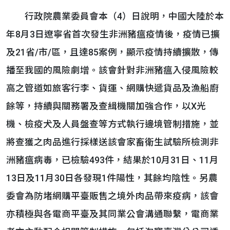
行政院農業委員會本（4）日說明，中國大陸於本
年8月3日遼寧省首次發生非洲豬瘟疫情後，疫情已擴
及21省/市/區，且達85案例，顯示疫情持續擴散，傳
播至我國的風險劇增。該會針對非洲豬瘟入侵風險較
高之管道如旅客行李、貨運、網購快遞貨品及漁船廚
餘等，持續與關務署及查緝機關加強合作，以X光
機、檢疫犬及人員盤查等方式執行邊境管制措施，並
將查獲之肉品進行採樣送該會家畜衛生試驗所檢測非
洲豬瘟病毒，已檢驗493件，結果於10月31日、11月
13日及11月30日各發現1件陽性，其餘均陰性。另農
委會為防堵網購平臺販售之境外肉品帶來疫病，該會
亦積極與各電商平臺及其同業公會溝通聯繫，電商業