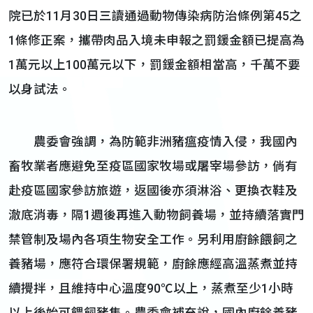
院已於11月30日三讀通過動物傳染病防治條例第45之
1條修正案，攜帶肉品入境未申報之罰鍰金額已提高為
1萬元以上100萬元以下，罰鍰金額相當高，千萬不要
以身試法。
農委會強調，為防範非洲豬瘟疫情入侵，我國內
畜牧業者應避免至疫區國家牧場或屠宰場參訪，倘有
赴疫區國家參訪旅遊，返國後亦須淋浴、更換衣鞋及
澈底消毒，隔1週後再進入動物飼養場，並持續落實門
禁管制及場內各項生物安全工作。另利用廚餘餵飼之
養豬場，應符合環保署規範，廚餘應經高溫蒸煮並持
續攪拌，且維持中心溫度90℃以上，蒸煮至少1小時