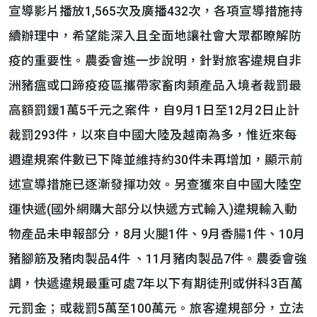
宣導影片播放1,565次及廣播432次，各項宣導措施持
續辦理中，希望能深入且全面地讓社會大眾都瞭解防
疫的重要性。農委會進一步說明，針對旅客違規自非
洲豬瘟或口蹄疫疫區攜帶家畜肉類產品入境者裁罰最
高額罰鍰1萬5千元之案件，自9月1日至12月2日止計
裁罰293件，以來自中國大陸及越南為多，惟近來每
週違規案件數已下降並維持約30件未再增加，顯示前
述宣導措施已逐漸發揮功效。另查獲來自中國大陸空
運快遞(國外網購大部分以快遞方式輸入)違規輸入動
物產品未申報部分，8月火腿1件、9月香腸1件、10月
豬腳筋及豬肉製品4件 、11月豬肉製品7件。農委會強
調，快遞違規最重可處7年以下有期徒刑或併科3百萬
元罰金；或裁罰5萬至100萬元。旅客違規部分，立法