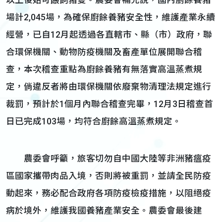
以上後始可餵飼豬隻。農委會補充說，國內廚餘養豬
場計2,045場，為確保廚餘養豬安全性，維護產業永續
經營，已自12月起透過各直轄市、縣（市）政府，聯
合環保機關、動物防疫機關及畜產單位展開聯合稽
查，本次稽查重點為廚餘養豬有無落實高溫蒸煮規
定，倘違反者將由環保機關依廢棄物清理法規定進行
裁罰，預計於1個月內聯合稽查完畢，12月3日稽查首
日已完成103場，均符合廚餘高溫蒸煮規定。
農委會呼籲，旅客切勿自中國大陸等非洲豬瘟疫
區國家攜帶肉品入境，否則將被重罰，並請全民防疫
動起來，務必配合政府各項防疫檢疫措施，以阻絕疫
病於境外，維護我國養豬產業安全。農委會最後建