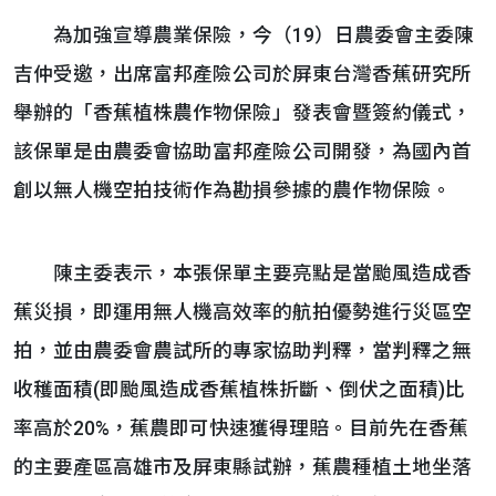
為加強宣導農業保險，今（19）日農委會主委陳
吉仲受邀，出席富邦產險公司於屏東台灣香蕉研究所
舉辦的「香蕉植株農作物保險」發表會暨簽約儀式，
該保單是由農委會協助富邦產險公司開發，為國內首
創以無人機空拍技術作為勘損參據的農作物保險。
陳主委表示，本張保單主要亮點是當颱風造成香
蕉災損，即運用無人機高效率的航拍優勢進行災區空
拍，並由農委會農試所的專家協助判釋，當判釋之無
收穫面積(即颱風造成香蕉植株折斷、倒伏之面積)比
率高於20%，蕉農即可快速獲得理賠。目前先在香蕉
的主要產區高雄市及屏東縣試辦，蕉農種植土地坐落