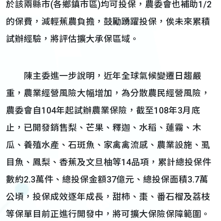
於該兩縣市(各鄉鎮市區)均可投保，農委會也補助1/2
的保費，減輕蕉農負擔，鼓勵踴躍投保，俟未來累積
試辦經驗，將評估擴大承保區域。
陳主委進一步說明，近年全球氣候變遷日趨嚴
重，農業經營風險大幅增加，為分散農民經營風險，
農委會自104年起試辦農業保險，截至108年3月底
止，已開發銷售梨、芒果、釋迦、水稻、蓮霧、木
瓜、養殖水產、石斑魚、家禽禽流感、農業設施、虱
目魚、鳳梨、香蕉及文旦柚等14品項，累計總投保件
數約2.3萬件、總投保金額37億元、總投保面積3.7萬
公頃，投保成效逐年成長，甜柿、棗、番石榴及荔枝
等保單目前正進行開發中，將可擴大保險保障範圍。