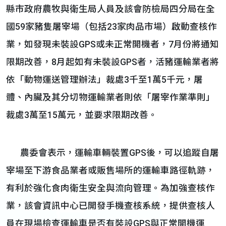
縣市政府農牧與衛生局人員及該會防檢局四分局在全
國59家豬隻屠宰場（包括23家肉品市場）啟動查核作
業，如發現未裝設GPS或未正常開機者，7月份將通知
限期改善，8月起如有未裝設GPS者，活豬運輸業者將
依「動物運送管理辦法」裁處3千至1萬5千元，屠
體、內臟及其分切物運輸業者則依「屠宰作業準則」
裁處3萬至15萬元，並要求限期改善。
農委會表示，運輸車輛裝置GPS後，可以追蹤自屠
宰場至下游食品業者或販售場所的運輸車路徑軌跡，
有利於強化食肉衛生安全與流向管理。為加強查核作
業，該會資訊中心已開發手機查核系統，提供查核人
員在現場檢查運輸車是否有裝設GPS與正常開機運