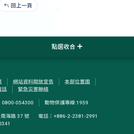
回上一頁
109-07-22:4,213
點選收合
策
網站資料開放宣告
本部位置圖
電話
緊急災害聯絡
00-054300
動物保護專線:1959
南海路 37 號
電話：+886-2-2381-2991
0341