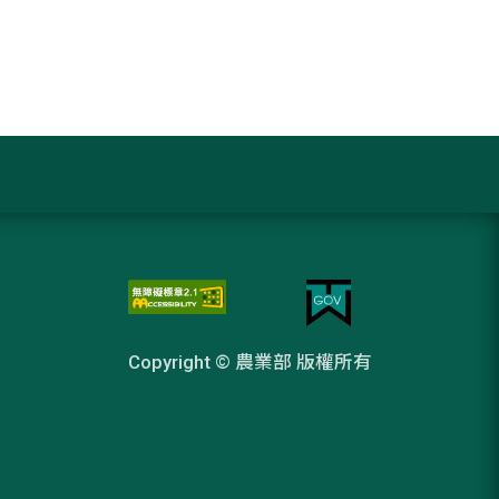
Copyright © 農業部 版權所有