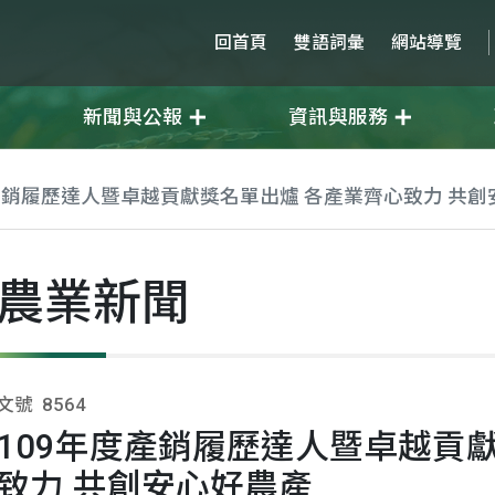
回首頁
雙語詞彙
網站導覽
新聞與公報
資訊與服務
產銷履歷達人暨卓越貢獻獎名單出爐 各產業齊心致力 共
農業新聞
文號
8564
109年度產銷履歷達人暨卓越貢
致力 共創安心好農產