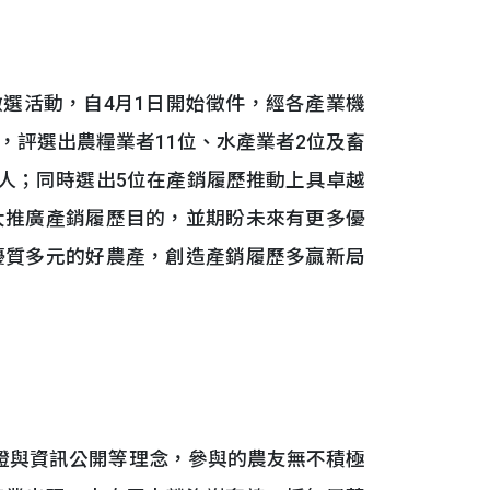
徵選活動，自4月1日開始徵件，經各產業機
，評選出農糧業者11位、水產業者2位及畜
達人；同時選出5位在產銷履歷推動上具卓越
大推廣產銷履歷目的，並期盼未來有更多優
優質多元的好農產，創造產銷履歷多贏新局
與資訊公開等理念，參與的農友無不積極