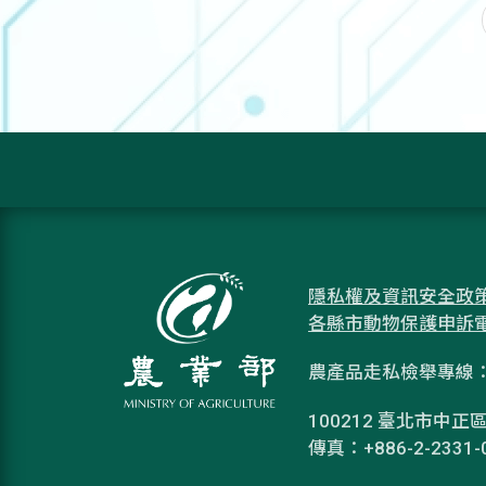
隱私權及資訊安全政
各縣市動物保護申訴
農產品走私檢舉專線：08
100212 臺北市中正區
傳真：+886-2-2331-