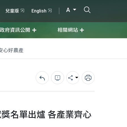
打開搜尋輸入
A
兒童版
English
政府資訊公開
相關網站
創安心好農產
回上一頁
錯誤回報
分享
列印
獻獎名單出爐 各產業齊心