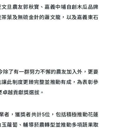
豆文旦農友郭秋寶、嘉義中埔自創木瓜品牌
產茶葉及無硫金針的蕭文龍，以及嘉義東石
今除了有一群努力不懈的農友加入外，更要
能讓此制度更臻完整並推動有成，為表彰參
歷卓越貢獻獎選拔。
者，獲獎者共計5位，包括積極推動花蓮
白玉蘿蔔、輔導菸農轉型並推動多項蔬果取