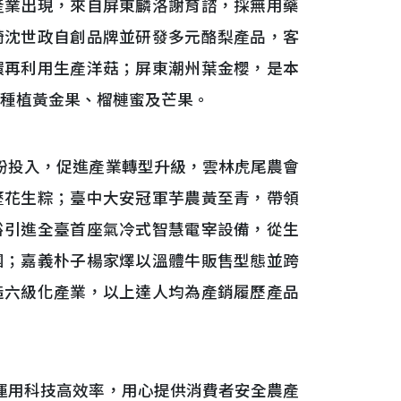
產業出現，來自屏東麟洛謝育諮，採無用藥
崎沈世政自創品牌並研發多元酪梨產品，客
環再利用生產洋菇；屏東潮州葉金櫻，是本
電種植黃金果、榴槤蜜及芒果。
投入，促進產業轉型升級，雲林虎尾農會
歷花生粽；臺中大安冠軍芋農黃至青，帶領
裕引進全臺首座氣冷式智慧電宰設備，從生
團；嘉義朴子楊家燡以溫體牛販售型態並跨
造六級化產業，以上達人均為產銷履歷產品
用科技高效率，用心提供消費者安全農產