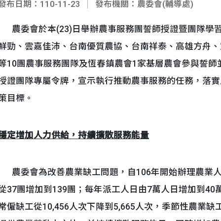
發布日期：110-11-23
發布機關：農委會(輔導處)
農委會於本(23)日舉辦農事服務團誓師授證暨團隊學
鮮勁、雲嘉佳沛、台南優質農協、台南祥泰、高雄方舟、
等10團農事服務團隊及恆春鎮農會1家基層農會參與誓
授證團隊專屬令牌，宣示執行推動農事服務的任務，落實
策目標。
穩定增加人力供給，持續擴散服務能量
農委會為改善農業缺工問題，自106年開始辦理農業
從37團增加到139團；每年派工人日由7萬人日增加到4
常僱缺工從10,456人次下降到5,665人次，季節性農業