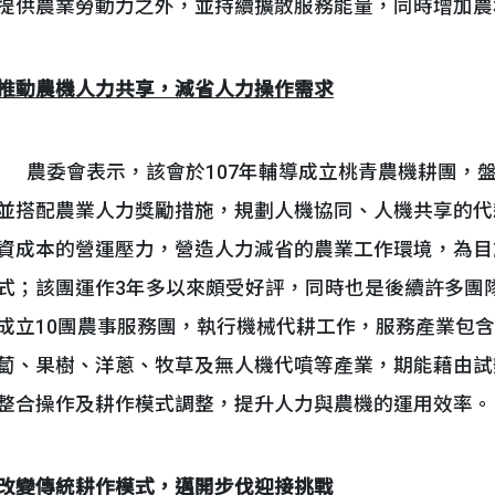
提供農業勞動力之外，並持續擴散服務能量，同時增加農
推動農機人力共享，減省人力操作需求
農委會表示，該會於107年輔導成立桃青農機耕團，
並搭配農業人力獎勵措施，規劃人機協同、人機共享的代
資成本的營運壓力，營造人力減省的農業工作環境，為目
式；該團運作3年多以來頗受好評，同時也是後續許多團隊
成立10團農事服務團，執行機械代耕工作，服務產業包
蔔、果樹、洋蔥、牧草及無人機代噴等產業，期能藉由試
整合操作及耕作模式調整，提升人力與農機的運用效率。
改變傳統耕作模式，邁開步伐迎接挑戰