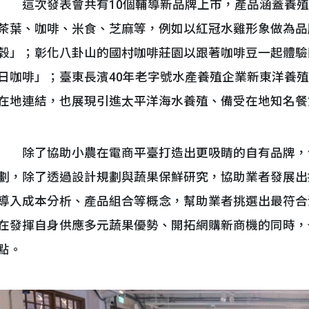
這次發表會共有10個輔導新品牌上市，產品涵蓋養殖
茶葉、咖啡、米食、芝麻等，例如以紅冠水雞形象做為品
穀」；彰化八卦山的國村咖啡莊園以跟著咖啡豆一起體驗
日咖啡」；臺東長濱40年老字號水產養殖企業新東洋養
在地連結，也展現引進太平洋海水養殖、備受在地知名餐
除了協助小農在電商平臺打造出更吸睛的自有品牌，
劃，除了透過設計規劃與蔬果保鮮研究，協助業者發展出
導入成本分析、產品組合等概念，幫助業者挑選出最符合
在發揮自身供應多元蔬果優勢、開拓網購新商機的同時，
點。