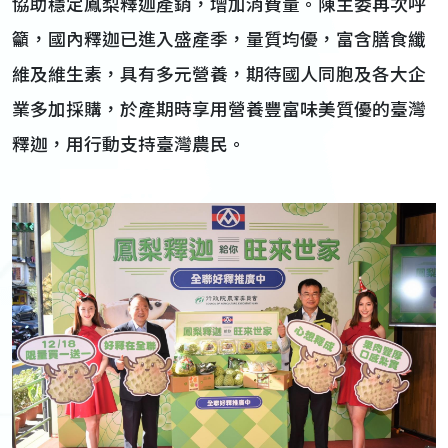
協助穩定鳳梨釋迦產銷，增加消費量。陳主委再次呼
籲，國內釋迦已進入盛產季，量質均優，富含膳食纖
維及維生素，具有多元營養，期待國人同胞及各大企
業多加採購，於產期時享用營養豐富味美質優的臺灣
釋迦，用行動支持臺灣農民。