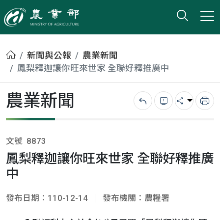
打開搜
小版
農業部
首頁
新聞與公報
農業新聞
鳳梨釋迦讓你旺來世家 全聯好釋推廣中
農業新聞
回上一頁
錯誤回報
分享
列
文號
8873
鳳梨釋迦讓你旺來世家 全聯好釋推廣
中
發布日期：110-12-14
發布機關：農糧署