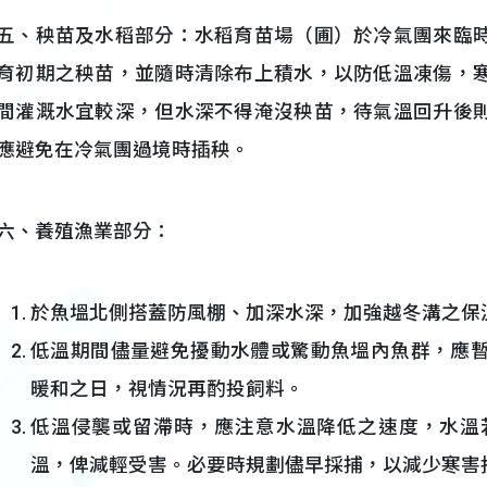
五、秧苗及水稻部分：水稻育苗場（圃）於冷氣團來臨
育初期之秧苗，並隨時清除布上積水，以防低溫凍傷，
間灌溉水宜較深，但水深不得淹沒秧苗，待氣溫回升後
應避免在冷氣團過境時插秧。
六、養殖漁業部分：
於魚塭北側搭蓋防風棚、加深水深，加強越冬溝之保
低溫期間儘量避免擾動水體或驚動魚塭內魚群，應
暖和之日，視情況再酌投飼料。
低溫侵襲或留滯時，應注意水溫降低之速度，水溫
溫，俾減輕受害。必要時規劃儘早採捕，以減少寒害