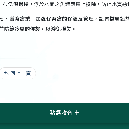
低溫過後，浮於水面之魚體應馬上撿除，防止水質惡
七、養畜禽業：加強仔畜禽的保溫及管理，設置擋風設
並防範冷風的侵襲，以避免損失。
回上一頁
111-02-17:985
點選收合