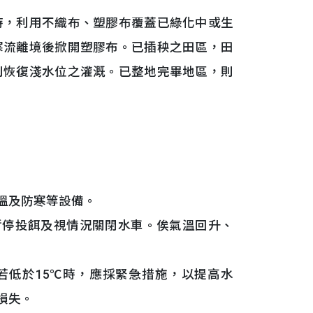
時，利用不織布、塑膠布覆蓋已綠化中或生
寒流離境後掀開塑膠布。已插秧之田區，田
則恢復淺水位之灌溉。已整地完畢地區，則
溫及防寒等設備。
暫停投餌及視情況關閉水車。俟氣溫回升、
若低於15℃時，應採緊急措施，以提高水
損失。