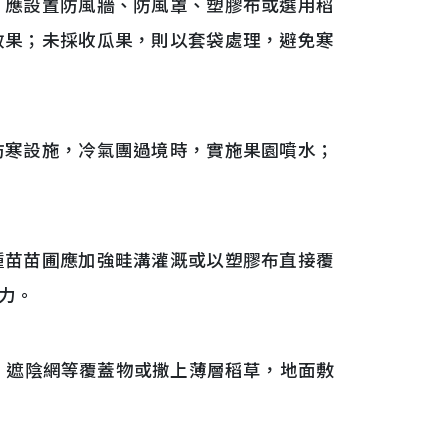
，應設置防風牆、防風罩、塑膠布或選用稻
效果；未採收瓜果，則以套袋處理，避免寒
防寒設施，冷氣團過境時，實施果園噴水；
種苗苗圃應加強畦溝灌溉或以塑膠布直接覆
力。
、遮陰網等覆蓋物或撒上薄層稻草，地面敷