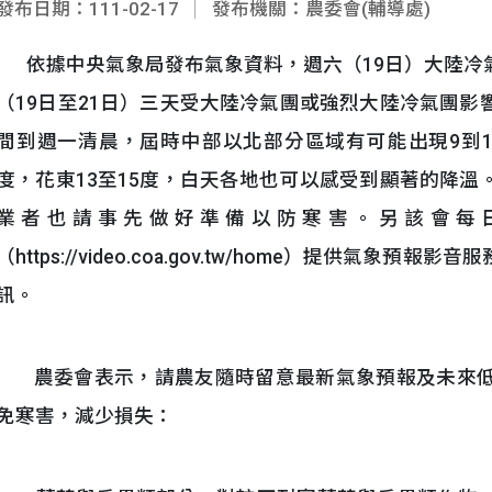
發布日期：111-02-17
發布機關：農委會(輔導處)
依據中央氣象局發布氣象資料，週六（19日）大陸冷
（19日至21日）三天受大陸冷氣團或強烈大陸冷氣團
間到週一清晨，屆時中部以北部分區域有可能出現9到1
度，花東13至15度，白天各地也可以感受到顯著的降
業者也請事先做好準備以防寒害。另該會每
（https://video.coa.gov.tw/home）提供
訊。
農委會表示，請農友隨時留意最新氣象預報及未來低
免寒害，減少損失：