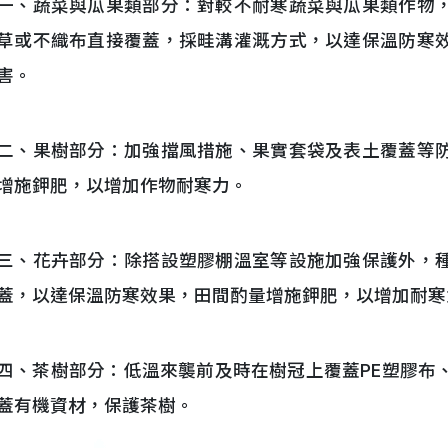
一、蔬菜與瓜果類部分：對較不耐寒蔬菜與瓜果類作物
草或不織布直接覆蓋，採畦溝灌溉方式，以達保溫防寒
害。
二、果樹部分：加強擋風措施、果實套袋及表土覆蓋等
增施鉀肥，以增加作物耐寒力。
三、花卉部分：除搭設塑膠棚溫室等設施加強保護外，
蓋，以達保溫防寒效果，田間酌量增施鉀肥，以增加耐寒
四、茶樹部分：低溫來襲前及時在樹冠上覆蓋PE塑膠布
蓋有機資材，保護茶樹。