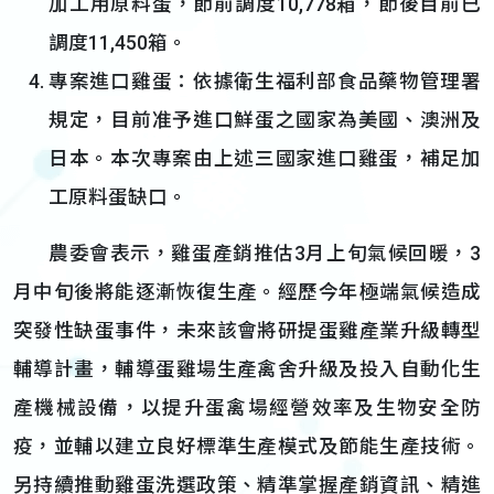
加工用原料蛋，節前調度10,778箱，節後目前已
調度11,450箱。
專案進口雞蛋：依據衛生福利部食品藥物管理署
規定，目前准予進口鮮蛋之國家為美國、澳洲及
日本。本次專案由上述三國家進口雞蛋，補足加
工原料蛋缺口。
農委會表示，雞蛋產銷推估3月上旬氣候回暖，3
月中旬後將能逐漸恢復生產。經歷今年極端氣候造成
突發性缺蛋事件，未來該會將研提蛋雞產業升級轉型
輔導計畫，輔導蛋雞場生產禽舍升級及投入自動化生
產機械設備，以提升蛋禽場經營效率及生物安全防
疫，並輔以建立良好標準生產模式及節能生產技術。
另持續推動雞蛋洗選政策、精準掌握產銷資訊、精進