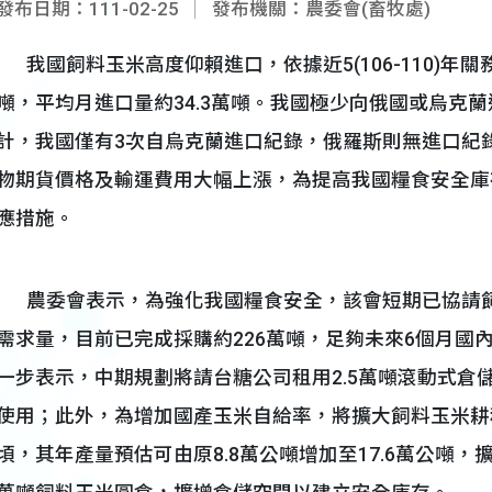
發布日期：111-02-25
發布機關：農委會(畜牧處)
我國飼料玉米高度仰賴進口，依據近5(106-110)年
噸，平均月進口量約34.3萬噸。我國極少向俄國或烏克
計，我國僅有3次自烏克蘭進口紀錄，俄羅斯則無進口紀
物期貨價格及輸運費用大幅上漲，為提高我國糧食安全庫
應措施。
農委會表示，為強化我國糧食安全，該會短期已協請飼
需求量，目前已完成採購約226萬噸，足夠未來6個月國
一步表示，中期規劃將請台糖公司租用2.5萬噸滾動式倉
使用；此外，為增加國產玉米自給率，將擴大飼料玉米耕種
頃，其年產量預估可由原8.8萬公噸增加至17.6萬公噸