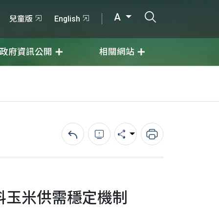
打開搜尋輸入
A
兒童版
English
政府資訊公開
相關網站
回上一頁
錯誤回報
分享
列印
料玉米供需穩定機制