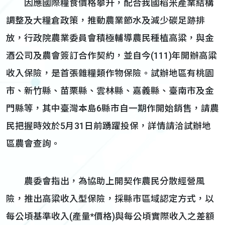
因應國際糧食價格攀升，配合我國稻米產業結構
調整及大糧倉政策，推動農業節水及減少碳足跡排
放，行政院農業委員會積極輔導農民種植高粱，與金
酒公司及農會簽訂合作契約，並自今(111)年開辦高粱
收入保險，是首張雜糧類作物保險。試辦地區有桃園
市、新竹縣、苗栗縣、雲林縣、嘉義縣、臺南市及金
門縣等，其中臺灣本島6縣市自一期作開始銷售，請農
民把握時效於5月31日前踴躍投保，詳情請洽試辦地
區農會查詢。
農委會指出，為協助上開契作農民分散經營風
險，推出高粱收入型保險，採縣市區域認定方式，以
每公頃基準收入(產量*價格)與每公頃實際收入之差額