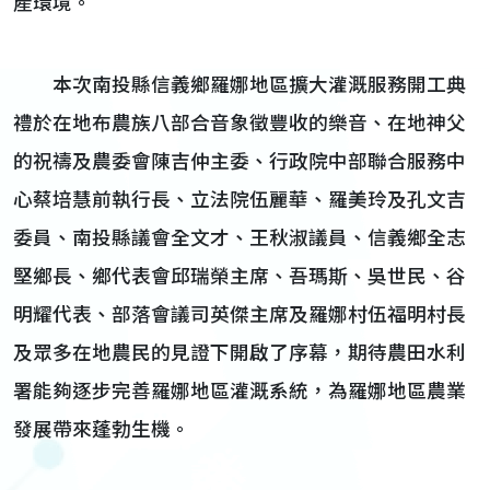
產環境。
本次南投縣信義鄉羅娜地區擴大灌溉服務開工典
禮於在地布農族八部合音象徵豐收的樂音、在地神父
的祝禱及農委會陳吉仲主委、行政院中部聯合服務中
心蔡培慧前執行長、立法院伍麗華、羅美玲及孔文吉
委員、南投縣議會全文才、王秋淑議員、信義鄉全志
堅鄉長、鄉代表會邱瑞榮主席、吾瑪斯、吳世民、谷
明耀代表、部落會議司英傑主席及羅娜村伍福明村長
及眾多在地農民的見證下開啟了序幕，期待農田水利
署能夠逐步完善羅娜地區灌溉系統，為羅娜地區農業
發展帶來蓬勃生機。