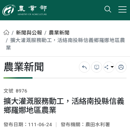
打開搜
小版
農業部
首頁
新聞與公報
農業新聞
擴大灌溉服務動工，活絡南投縣信義鄉羅娜地區農
業
農業新聞
回上一頁
錯誤回報
分享
列
文號
8976
擴大灌溉服務動工，活絡南投縣信義
鄉羅娜地區農業
發布日期：111-06-24
發布機關：農田水利署