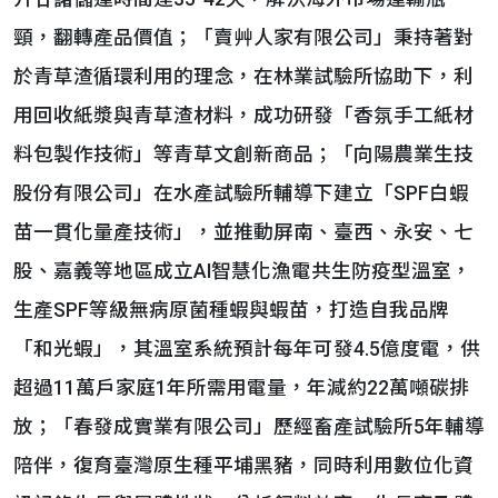
頸，翻轉產品價值；「賣艸人家有限公司」秉持著對
於青草渣循環利用的理念，在林業試驗所協助下，利
用回收紙漿與青草渣材料，成功研發「香氛手工紙材
料包製作技術」等青草文創新商品；「向陽農業生技
股份有限公司」在水產試驗所輔導下建立「SPF白蝦
苗一貫化量產技術」，並推動屏南、臺西、永安、七
股、嘉義等地區成立AI智慧化漁電共生防疫型溫室，
生產SPF等級無病原菌種蝦與蝦苗，打造自我品牌
「和光蝦」，其溫室系統預計每年可發4.5億度電，供
超過11萬戶家庭1年所需用電量，年減約22萬噸碳排
放；「春發成實業有限公司」歷經畜產試驗所5年輔導
陪伴，復育臺灣原生種平埔黑豬，同時利用數位化資