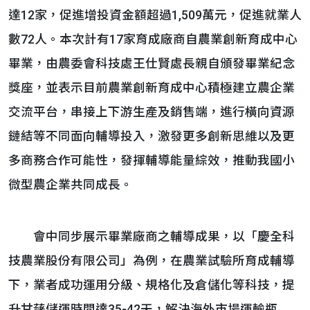
達12家，促進增投資金額超過1,509萬元，促進就業人
數72人。本次計有17家育成廠商自農業創新育成中心
畢業，由農委會科技處王仕賢處長親自頒發畢業紀念
獎座，並表示目前農業創新育成中心積極建立農企業
交流平台，串接上下游生產及銷售端，進行橫向資源
鏈結等不同面向輔導投入，激發更多創新思維以及更
多商務合作可能性，發揮輔導能量綜效，推動我國小
微型農企業共同成長。
會中同步展示畢業廠商之輔導成果，以「慶全科
技農業股份有限公司」為例，在農業試驗所育成輔導
下，業者成功運用分級、規格化及倉儲化等科技，提
升甘藷儲運時間達35-42天，解決海外市場運輸瓶