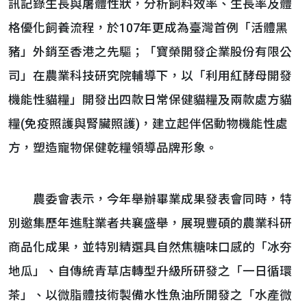
訊記錄生長與屠體性狀，分析飼料效率、生長率及體
格優化飼養流程，於107年更成為臺灣首例「活體黑
豬」外銷至香港之先驅；「寶榮開發企業股份有限公
司」在農業科技研究院輔導下，以「利用紅酵母開發
機能性貓糧」開發出四款日常保健貓糧及兩款處方貓
糧(免疫照護與腎臟照護)，建立起伴侶動物機能性處
方，塑造寵物保健乾糧領導品牌形象。
農委會表示，今年舉辦畢業成果發表會同時，特
別邀集歷年進駐業者共襄盛舉，展現豐碩的農業科研
商品化成果，並特別精選具自然焦糖味口感的「冰夯
地瓜」、自傳統青草店轉型升級所研發之「一日循環
茶」、以微脂體技術製備水性魚油所開發之「水產微