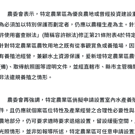
農委會表示，特定農業區為優良農地或曾經投資建設重
為必須加以特別保護而劃定者，仍應以農糧生產為主。針對1
許使用審查辦法」(簡稱容許辦法)修正第21條附表4於
針對特定農業區農牧用地之既有從事觀賞魚或養殖場，因
有養殖池經營，兼顧水土資源保護，爰新增特定農業區農
(備)、取得航照圖等證明文件，並經直轄市、縣市主管
非法違規養殖之情形。
農委會再強調，特定農業區倘擬申請設置室內水產養殖
件，且仍應就個案區位特性及產業經營之合理性必要性與
農地部分，仍可要求適時要求退縮設置，留設緩衝空間，
光照情形，並非如報導所述，特定農業區可任意申請設置