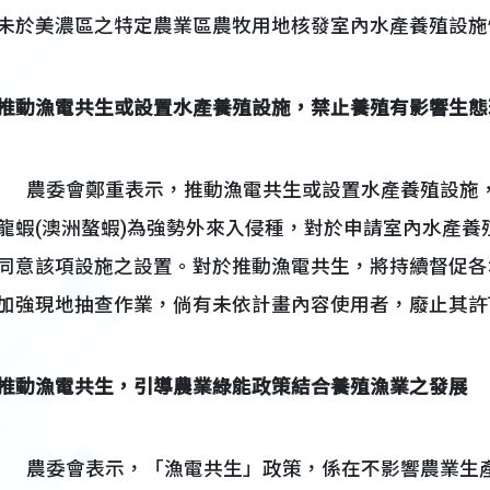
未於美濃區之特定農業區農牧用地核發室內水產養殖設施
推動漁電共生或設置水產養殖設施，禁止養殖有影響生態
農委會鄭重表示，推動漁電共生或設置水產養殖設施，
龍蝦(澳洲螯蝦)為強勢外來入侵種，對於申請室內水產
同意該項設施之設置。對於推動漁電共生，將持續督促各
加強現地抽查作業，倘有未依計畫內容使用者，廢止其許
推動漁電共生，引導農業綠能政策結合養殖漁業之發展
農委會表示，「漁電共生」政策，係在不影響農業生產