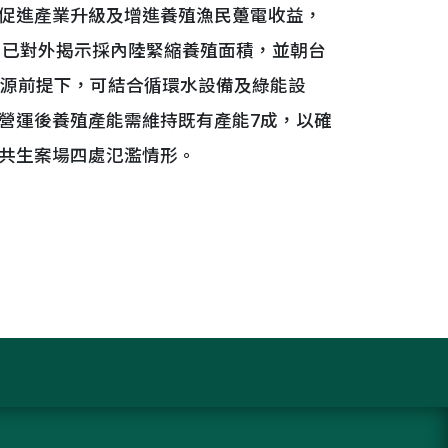
促進產業升級及增進養殖漁民躉電收益，
月已對外揭示採內陸緊縮養殖面積，並朝台
資源前提下，可結合循環水設備及綠能設
營運後養殖產能需維持既有產能7成，以確
共生案場四處氾濫情形。