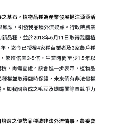
展之基石，植物品種為產業發展挹注源源活
芒果鳳梨，引發我品種外流疑慮。行政院農業
品種，並於2018年6月11日取得我國植
5年，迄今已授權4家種苗業者及3家農戶種
繁殖倍率3-5倍，生育時間至少1.5年以
面積，尚需查證。該會進一步表示，植物品
本品種權並取得臨時保護，未來倘有非法侵權
場。如我國育成之毛豆及蝴蝶蘭等具競爭力
培育之優勢品種遭非法外流情事，農委會