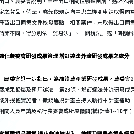
出口。農委會說明，業者出口相關植物種苗前，務必先請
定之貨品，倘是，應先依規定向中央主機關申請取得同
種苗出口同意文件核發要點」相關案件，未取得出口同
情節不同，得分別依「貿易法」、「關稅法」或「海關緝
強化農委會研發成果管理 增訂違法外流研發成果之處分
農委會進一步指出，為維護農產業研發成果，農委會
展成果歸屬及運用辦法」第23條，增訂違法外流研發成
域外授權實施者，撤銷違規計畫主持人執行中計畫補助
相關人員申請及執行農委會或所屬機關(構)計畫1~10
宣導重視品種權 遏止非法輸出入 維護我國農產業永續