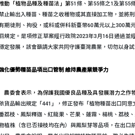
推動「植物品種及種苗法」第
51條、第55條之1及第
禁止輸出入種苗、種苗之收穫物或其直接加工物，並將刑
有期徒刑、拘役，或科或併科新臺幣60萬元以上300
罰規定。是項修正草案經行政院2023年3月16日通過
穩定發展，該會籲請大家共同守護臺灣農業，切勿以身試
強化優勢種苗品項出口管制 維持農產業競爭力
農委會表示，為保護我國優良品種及具發展潛力之作
依貨品輸出規定「441」，修正發布「植物種苗出口同
番荔枝、鳳梨釋迦、紅龍果、芒果、蓮霧、楊桃、荔枝、
物植株（含已否接枝均在內）與鳳梨芽等品項，在出口