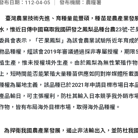
發布日期：112-04-05
發布機關：農糧署
臺灣農業技術先進、育種量能豐碩，種苗是農產業發
水，惟近日傳中國竊取我國研發之鳳梨品種台農
23號-
委員會表示，「芒果鳳梨」為該會農業試驗所近年育成的新
物品種權，經該會2019年審議通過採非專屬授權，期限
植生產，惟未授權境外生產。由於鳳梨為無性繁殖作物，
上，短時間能否能繁殖大量種苗供應如同對岸媒體所載
種權為屬地主義，該品種已於2021年申請目標市場日
產品輸日，可主張權利，防杜其輸入日本競爭我外銷市
作物，皆有布局海外目標市場，取得海外品種權。
為捍衛我國農產業發展，遏止非法輸出入，並防杜我國