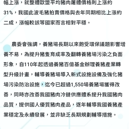
幅上漲，就整體歐盟平均豬肉屠體價格則上漲約
31%，我國此波毛豬拍賣價格與去年同期相比上漲約
二成，漲幅較該等國家而言相對平穩。
農委會強調，養豬場長期以來飽受環保議題影響增
養不易，為提升豬隻育成率及翻轉養豬場污染之負面
形象，自110年起透過養豬百億基金辦理養豬產業轉
型升級計畫，輔導養豬場導入新式設施設備及強化豬
場污染防治設施，迄今已超過1,550場養豬場獲得改
善，同時亦改善我國豬肉冷鏈供應體系提升我國豬肉
品質，提供國人優質豬肉產品，逐年輔導我國養豬產
業穩定及永續發展，並非缺乏長期規劃輔導措施。