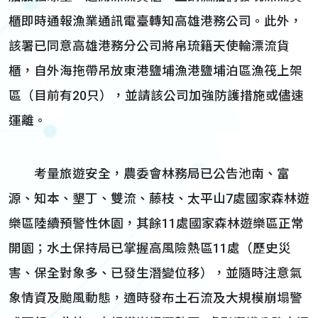
櫃即時通報漁業通訊電臺轉知高雄港務公司。此外，
該署已同意高雄港務分公司將帛琉籍天使輪漂流貨
櫃，自外海拖帶吊放東港鹽埔漁港鹽埔泊區漁筏上架
區（目前有20只），並請該公司加強防護措施或儘速
運離。
考量旅遊安全，農委會林務局已公告池南、富
源、知本、墾丁、雙流、藤枝、太平山7處國家森林遊
樂區陸續預警性休園，其餘11處國家森林遊樂區正常
開園；水土保持局已掌握高風險熱區11處（歷史災
害、保全對象多、已發生潛變位移），並隨時注意氣
象情資及颱風動態，適時發布土石流及大規模崩塌警