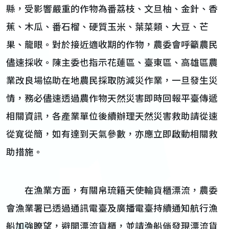
縣，受影響嚴重的作物為番荔枝、文旦柚、金針、香
蕉、木瓜、番石榴、硬質玉米、葉菜類、大豆、芒
果、龍眼。對於接近適收期的作物，農委會呼籲農民
儘速採收。陳主委也指示花蓮區、臺東區、高雄區農
業改良場協助在地農民採取防減災作業，一旦發生災
情，務必儘速透過農作物天然災害即時回報平臺傳遞
相關資訊，各產業單位後續辦理天然災害救助請從速
從寬從簡，如有達到天氣參數，亦應立即啟動相關救
助措施。
在漁業方面，有關帛琉籍天使輪貨櫃漂流，農委
會漁業署已透過通訊電臺及廣播電臺持續通知航行漁
船加強瞭望，避開漂流貨櫃，並請漁船倘發現漂流貨