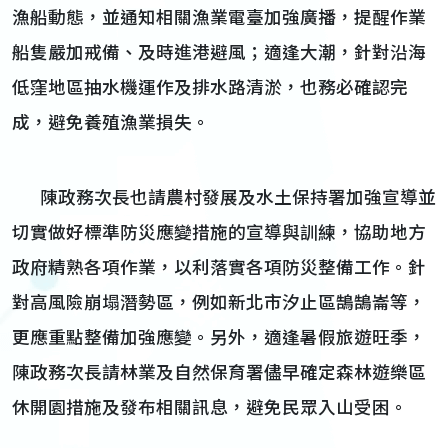
漁船動態，並通知相關漁業電臺加強廣播，提醒作業
船隻嚴加戒備、及時進港避風；適逢大潮，針對沿海
低窪地區抽水機運作及排水路清淤，也務必確認完
成，避免養殖漁業損失。
陳政務次長也請農村發展及水土保持署加強宣導並
切實做好標準防災應變措施的宣導與訓練，協助地方
政府精熟各項作業，以利落實各項防災整備工作。針
對高風險崩塌潛勢區，例如新北市汐止區鵠鵠崙等，
更應重點整備加強應變。另外，適逢暑假旅遊旺季，
陳政務次長請林業及自然保育署儘早確定森林遊樂區
休開園措施及發布相關訊息，避免民眾入山受困。