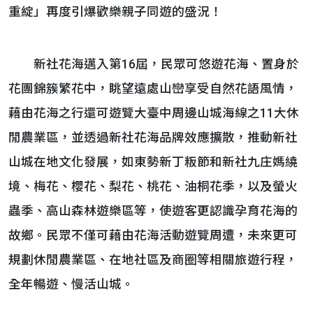
重綻」再度引爆歡樂親子同遊的盛況！
新社花海邁入第16屆，民眾可悠遊花海、置身於
花團錦簇繁花中，眺望遠處山巒享受自然花語風情，
藉由花海之行還可遊覽大臺中周邊山城海線之11大休
閒農業區，並透過新社花海品牌效應擴散，推動新社
山城在地文化發展，如東勢新丁粄節和新社九庄媽繞
境、梅花、櫻花、梨花、桃花、油桐花季，以及螢火
蟲季、高山森林遊樂區等，使遊客更認識孕育花海的
故鄉。民眾不僅可藉由花海活動遊覽周遭，未來更可
規劃休閒農業區、在地社區及商圈等相關旅遊行程，
全年暢遊、慢活山城。