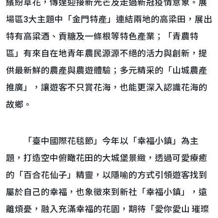
繽紛草花，傳達迎接新光芒及走過新冠疫情意象。展
場區3大主題中「金門特產」連結兩地的高梁田，展出
特有高粱酒、貢糖及一條根等特色產業；「青農特
區」有來自在地青年農民源源不絕的活力與創新，提
供最新鮮的農產與農遊體驗；多元精采的「山城農產
推廣」，讓遊客不只賞花海，也能更深入認識花海的
故鄉。
「臺中國際花毯節」今年以「幸福小鎮」為主
題，打造空中俯瞰花田的大城堡景緻，透過可愛療癒
的「百合花仙子」精靈，以隱喻的方式引領遊客找到
屬於自己的幸福，也象徵來到新社「幸福小鎮」，遠
離煩憂，融入充滿幸福的花園，期待「愛你愛山 璀璨