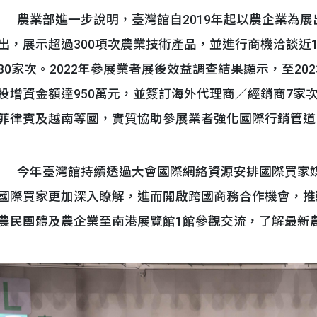
農業部進一步說明，臺灣館自2019年起以農企業為展
出，展示超過300項次農業技術產品，並進行商機洽談近1
30家次。2022年參展業者展後效益調查結果顯示，至20
投增資金額達950萬元，並簽訂海外代理商∕經銷商7家
菲律賓及越南等國，實質協助參展業者強化國際行銷管道
今年臺灣館持續透過大會國際網絡資源安排國際買家媒
國際買家更加深入瞭解，進而開啟跨國商務合作機會，推
農民團體及農企業至南港展覽館1館參觀交流，了解最新