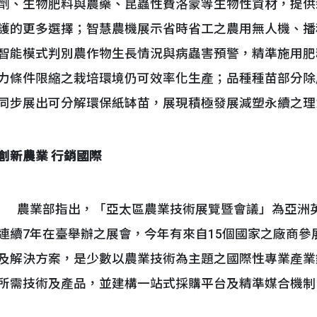
劑、生物肥料與農藥、昆蟲性費洛蒙等生物性資材，提供
護的更多選擇；智慧農機展示省時省工之農用無人機、播
智能模式判別農作物生長情況與病蟲害預警，精準施用肥
力條件限縮之栽培環境仍可效率化生產；品種種苗部分除
同步展出可分解環保紙缽苗，展現積極發展減塑永續之理
創新農業
行銷國際
農業部指出，「亞太區農業技術展覽暨會議」為亞洲英富曼會展有限公
連續7年在臺舉辦之展會，今年有來自15個國家之廠商
及解決方案，是少數以農業技術為主題之國際性專業產業
所需技術及產品，並建構一站式採購平台及精準媒合機制