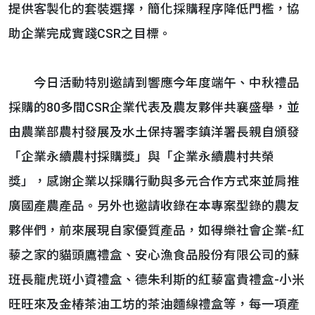
提供客製化的套裝選擇，簡化採購程序降低門檻，協
助企業完成實踐CSR之目標。
今日活動特別邀請到響應今年度端午、中秋禮品
採購的80多間CSR企業代表及農友夥伴共襄盛舉，並
由農業部農村發展及水土保持署李鎮洋署長親自頒發
「企業永續農村採購獎」與「企業永續農村共榮
獎」，感謝企業以採購行動與多元合作方式來並肩推
廣國產農產品。另外也邀請收錄在本專案型錄的農友
夥伴們，前來展現自家優質產品，如得樂社會企業-紅
藜之家的貓頭鷹禮盒、安心漁食品股份有限公司的蘇
班長龍虎斑小資禮盒、德朱利斯的紅藜富貴禮盒-小米
旺旺來及金椿茶油工坊的茶油麵線禮盒等，每一項產