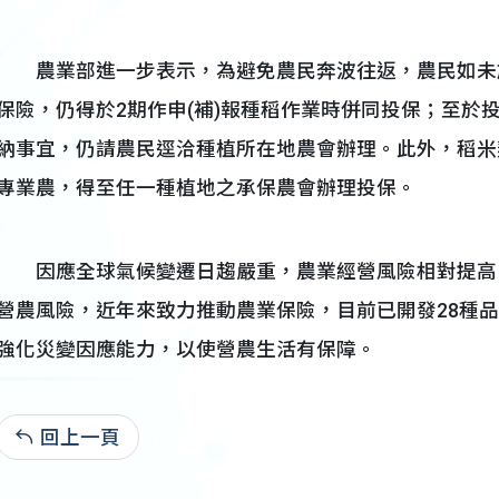
農業部進一步表示，為避免農民奔波往返，農民如未於
保險，仍得於2期作申(補)報種稻作業時併同投保；至於
納事宜，仍請農民逕洽種植所在地農會辦理。此外，稻米
專業農，得至任一種植地之承保農會辦理投保。
因應全球氣候變遷日趨嚴重，農業經營風險相對提高
營農風險，近年來致力推動農業保險，目前已開發28種品
強化災變因應能力，以使營農生活有保障。
回上一頁
113-06-21:3,129