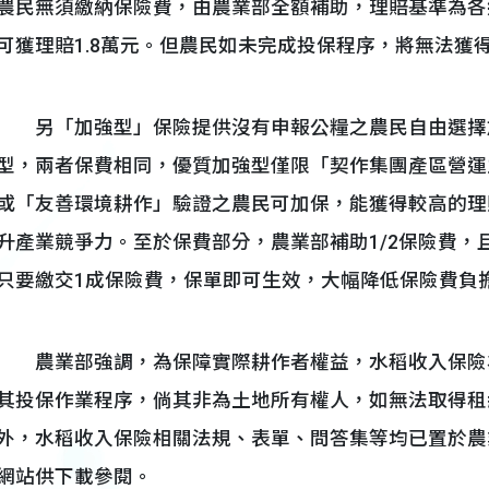
農民無須繳納保險費，由農業部全額補助，理賠基準為各
可獲理賠1.8萬元。但農民如未完成投保程序，將無法獲
另「加強型」保險提供沒有申報公糧之農民自由選擇
型，兩者保費相同，優質加強型僅限「契作集團產區營運
或「友善環境耕作」驗證之農民可加保，能獲得較高的理
升產業競爭力。至於保費部分，農業部補助1/2保險費
只要繳交1成保險費，保單即可生效，大幅降低保險費負
農業部強調，為保障實際耕作者權益，水稻收入保險
其投保作業程序，倘其非為土地所有權人，如無法取得租
外，水稻收入保險相關法規、表單、問答集等均已置於農
網站供下載參閱。