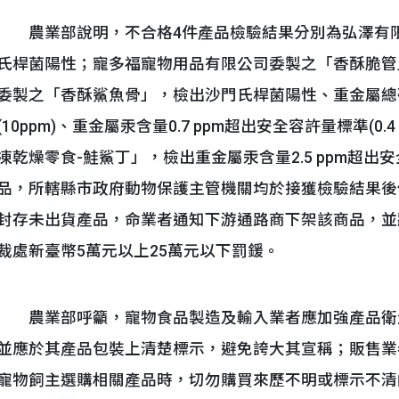
農業部說明，不合格4件產品檢驗結果分別為弘澤有限
氏桿菌陽性；寵多福寵物用品有限公司委製之「香酥脆管
委製之「香酥鯊魚骨」，檢出沙門氏桿菌陽性、重金屬總砷含
(10ppm)、重金屬汞含量0.7 ppm超出安全容許量標準(
凍乾燥零食-鮭鯊丁」，檢出重金屬汞含量2.5 ppm超出安全
品，所轄縣市政府動物保護主管機關均於接獲檢驗結果後
封存未出貨產品，命業者通知下游通路商下架該商品，並將
裁處新臺幣5萬元以上25萬元以下罰鍰。
農業部呼籲，寵物食品製造及輸入業者應加強產品衛
並應於其產品包裝上清楚標示，避免誇大其宣稱；販售業
寵物飼主選購相關產品時，切勿購買來歷不明或標示不清