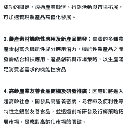
成功的關鍵，透過產業聯盟、行銷活動與市場拓展，
可加速實現農產品高值化發展。
3.
農產素材機能性應用及新產品開發：
臺灣的多種農
產素材富含機能性成分應用潛力，機能性農產品之開
發需結合科技應用、產品創新與市場策略，以生產滿
足消費者需求的機能性食品。
4.
高齡產業友善食品商機及研發推廣：
因應即將進入
超高齡社會，開發具高營養密度、易吞嚥及便利性等
特性之銀髮友善食品，並透過創新研發及行銷策略拓
展市場，是應對高齡化市場的關鍵。