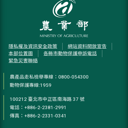
隱私權及資訊安全政策
網站資料開放宣告
本部位置圖
各縣市動物保護申訴電話
緊急災害聯絡
農產品走私檢舉專線：0800-054300
動物保護專線:1959
100212 臺北市中正區南海路 37 號
電話：+886-2-2381-2991
傳真：+886-2-2331-0341