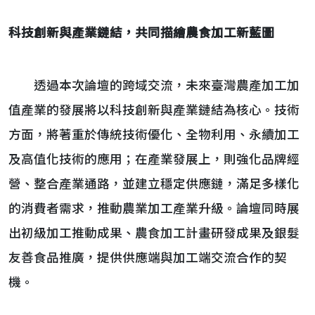
科技創新與產業鏈結，共同描繪農食加工新藍圖
透過本次論壇的跨域交流，未來臺灣農產加工加
值產業的發展將以科技創新與產業鏈結為核心。技術
方面，將著重於傳統技術優化、全物利用、永續加工
及高值化技術的應用；在產業發展上，則強化品牌經
營、整合產業通路，並建立穩定供應鏈，滿足多樣化
的消費者需求，推動農業加工產業升級。論壇同時展
出初級加工推動成果、農食加工計畫研發成果及銀髮
友善食品推廣，提供供應端與加工端交流合作的契
機。