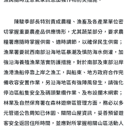
漁民隨時注意氣象訊息加強作物防災措施。
陳駿季部長特別責成農糧、漁畜及各產業單位密
切掌握重要農產品供應情形，尤其蔬菜部分，要求農
糧署應隨時掌握供需、適時調節，以確保民生供需；
漁業署要就西南部沿海地區暴潮及慎防海水倒灌，加
強沿海養殖漁業落實防護措施，對於南部及東部沿岸
漁港漁船停靠上岸之漁工，與船東、地方政府合作完
備收容安置作業，另沿海地區有強陣風發生，請強化
停泊區船隻安全及碼頭繫纜作業、及布設攔木網索；
林業及自然保育署在森林遊樂區管理方面，務必以多
元管道公告周知已休園、關閉山屋資訊，妥善預留遊
客安全返回住所時間，並應對所掌握相關山區活動人