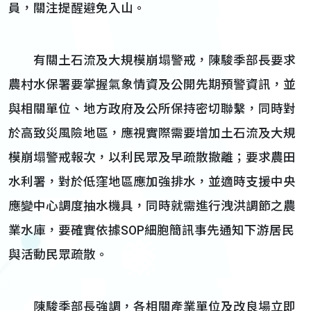
員，關注提醒避免入山。
有關土石流及大規模崩塌警戒，陳駿季部長要求
農村水保署要掌握氣象情資及公開先期預警資訊，並
與相關單位、地方政府及公所保持密切聯繫，同時對
於高致災風險地區，應視實際需要增加土石流及大規
模崩塌警戒報次，以利民眾及早疏散撤離；要求農田
水利署，對於低窪地區應加強排水，並適時支援中央
應變中心調度抽水機具，同時就需進行洩洪調節之農
業水庫，要確實依據SOP細胞簡訊事先通知下游居民
與活動民眾疏散。
陳駿季部長強調，各相關產業單位及改良場立即