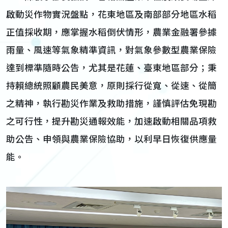
啟動災作物實況盤點，花東地區及南部部分地區水稻
正值採收期，應掌握水稻倒伏情形，農業金融署參據
雨量、風速等氣象精準資訊，對氣象參數型農業保險
達到標準隨時公告，尤其是花蓮、臺東地區部分；秉
持賴總統照顧農民美意，原則採行從寬、從速、從簡
之精神，執行勘災作業及救助措施，謹慎評估免現勘
之可行性，提升勘災通報效能，加速啟動相關品項救
助公告、申領與農業保險協助，以利早日恢復供應量
能。