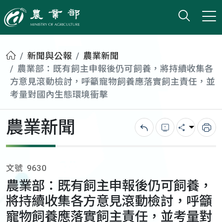
打開搜
小版
農業部
首頁
新聞與公報
農業新聞
農業部：既有飼主申報後仍可飼養，將持續收集各
方意見滾動檢討，呼籲寵物飼養應落實飼主責任，並
考量對國內生態環境衝擊
農業新聞
回上一頁
錯誤回報
分享
列
文號
9630
農業部：既有飼主申報後仍可飼養，
將持續收集各方意見滾動檢討，呼籲
寵物飼養應落實飼主責任，並考量對