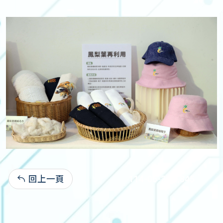
回上一頁
114-06-27:4,845