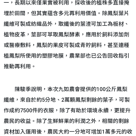
一，長期以來僅果實被利用，採收後的植株多直接掩
埋於田間，但其實蘊含多元再利用價值。除鳳梨葉片
纖維可製成紡織品外，取纖後的葉渣可加工為板材、
植物皮革，莖部可萃取鳳梨酵素，應用於飼料添加劑
或醫療敷料，鳳梨的果皮可製成青貯飼料，甚至連種
植鳳梨所使用的塑膠地膜，農業部也已公告回收指引
推動再利用。
陳駿季說明，本次九如農會提供的100公斤鳳梨
纖維，來自於約5分地、2萬顆鳳梨剩餘的葉子，可製
作成約7500件的衣服，除了有助於環境永續，更提升
農民的收益。除了生鮮鮮果的利潤之外，相關的剩餘
資材加入運用後，農民大約一分地可增加1萬多元的收