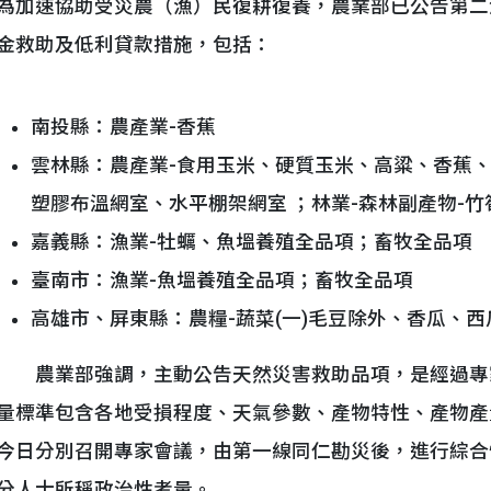
為加速協助受災農（漁）民復耕復養，農業部已公告第二
金救助及低利貸款措施，包括：
南投縣：農產業-香蕉
雲林縣：農產業-食用玉米、硬質玉米、高粱、香蕉
塑膠布溫網室、水平棚架網室 ；林業-森林副產物-竹筍
嘉義縣：漁業-牡蠣、魚塭養殖全品項；畜牧全品項
臺南市：漁業-魚塭養殖全品項；畜牧全品項
高雄市、屏東縣：農糧-蔬菜(一)毛豆除外、香瓜、西
農業部強調，主動公告天然災害救助品項，是經過專
量標準包含各地受損程度、天氣參數、產物特性、產物產量
今日分別召開專家會議，由第一線同仁勘災後，進行綜合
分人士所稱政治性考量。