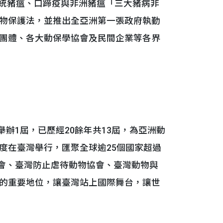
傳統豬瘟、口蹄疫與非洲豬瘟「三大豬病非
物保護法，並推出全亞洲第一張政府執勤
O團體、各大動保學協會及民間企業等各界
辦1屆，已歷經20餘年共13屆，為亞洲動
度在臺灣舉行，匯聚全球逾25個國家超過
究會、臺灣防止虐待動物協會、臺灣動物與
的重要地位，讓臺灣站上國際舞台，讓世