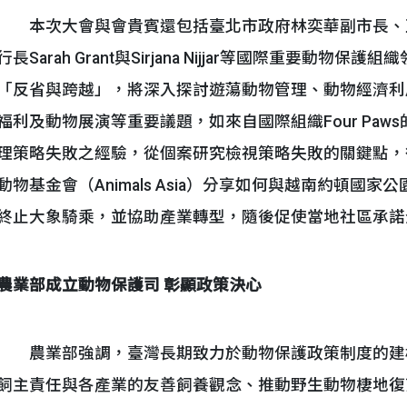
本次大會與會貴賓還包括臺北市政府林奕華副市長、亞洲動
行長Sarah Grant與Sirjana Nijjar等國際重要
「反省與跨越」，將深入探討遊蕩動物管理、動物經濟利
福利及動物展演等重要議題，如來自國際組織Four Paws的M
理策略失敗之經驗，從個案研究檢視策略失敗的關鍵點，從中
動物基金會（Animals Asia）分享如何與越南約頓國家公園（Yo
終止大象騎乘，並協助產業轉型，隨後促使當地社區承諾
農業部成立動物保護司
彰顯政策決心
農業部強調，臺灣長期致力於動物保護政策制度的建
飼主責任與各產業的友善飼養觀念、推動野生動物棲地復