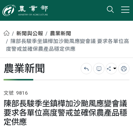
打開搜
小版
農業部
首頁
新聞與公報
農業新聞
陳部長駿季坐鎮樺加沙颱風應變會議 要求各單位高
度警戒並確保農產品穩定供應
農業新聞
回上一頁
錯誤回報
分享
列
文號
9816
陳部長駿季坐鎮樺加沙颱風應變會議
要求各單位高度警戒並確保農產品穩
定供應