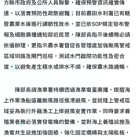
方縣市政府及公所人員聯繫，確保預警資訊確實傳
達，以落實預防性疏散避難；目前農田水利署已有轄
管農業水庫進行調節性放水，並已依SOP規定發布警
報及細胞廣播通知鄰近民眾，陳部長指示後續務必請
依循辦理，更指示農水署督促各管理處加強颱風警戒
區域圳路及閘門巡檢，測試水門啟閉功能性及密合
度，以避免產生積水或排水不順，確保農水路通暢。
陳部長請漁業署持續透過漁業電臺廣播，提醒海
上作業漁船遠離颱風路徑進港避風，並就陸上警戒區
域妥為執行外籍漁工上岸避風安置作業。同時要求養
殖業者務必落實發電機的整備，並對海上養殖設施及
漁電共生設施加強固樁、強化固定纜繩與太陽能板，