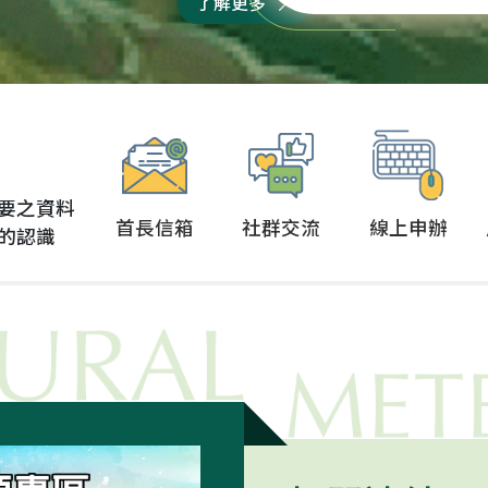
了解更多
，守護農業產業、照顧
物衛生組織在官方網頁
漁民朋友，讓台灣農業
正式宣布，台灣重回非
持續進步！ 接下來...
豬瘟非疫國行列！ 今年2
月21日農業部向WOAH
交申請後，只過了1個
月...
要之資料
首長信箱
社群交流
線上申辦
的認識