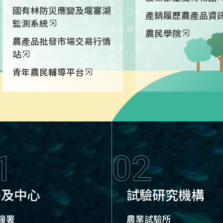
國有林防災應變及堰塞湖
產銷履歷農產品資
監測系統
農民學院
農產品批發市場交易行情
站
青年農民輔導平台
1
02
署及中心
試驗研究機構
糧署
農業試驗所