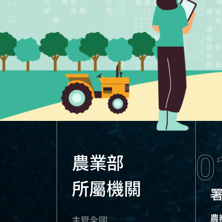
0
農業部
所屬機關
農
主管全國