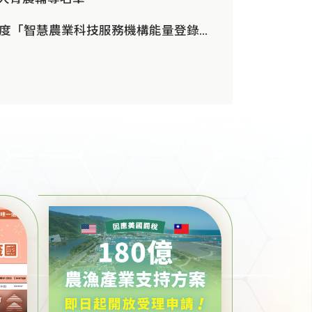
農業部115年度「智慧農業科技服務機構能量登錄」即日起開放申請，歡迎欲加入智慧農業行列之業者踴躍參與(第1批次4月30日...