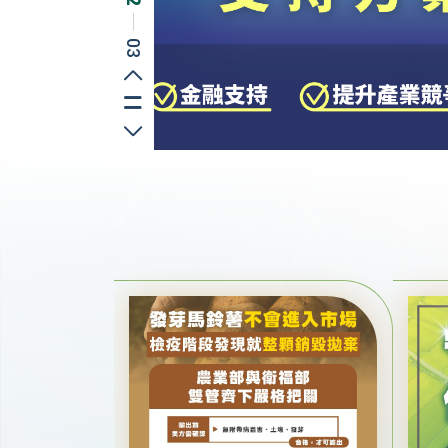
─
03
上一則
切換播放/暫停
下一則