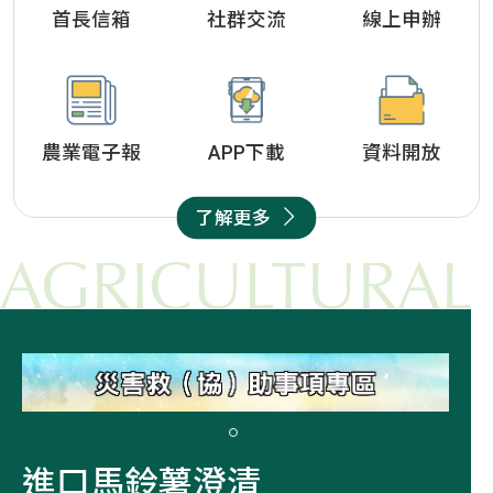
首長信箱
社群交流
線上申辦
農業電子報
APP下載
資料開放
了解更多
災害救（協）助事項專區
農業氣象
農