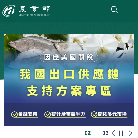
打開搜
小版
農業部
02
─
03
上一則
切換播
下