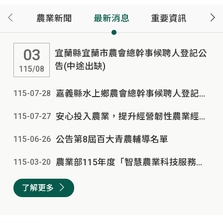
農業新聞
最新消息
重要資訊
03
宜蘭縣宜蘭市農會總幹事候聘人登記公
告(中途出缺)
115/08
嘉義縣水上鄉農會總幹事候聘人登記公告(中途出缺)
115-07
-
28
安心投入農業，提升經營韌性農業經營準備金8月17日開放申請
115-07
-
27
公告第8屆百大青農輔導名單
115-06
-
26
農業部115年度「智慧農業科技服務機構能量登錄」即日起開放申請，歡迎欲加入智慧農業行列之業者踴躍參與(第1批次4月30日...
115-03
-
20
了解更多