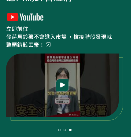
立即前往 -
立即
農業部虛擬博物館
農業
農業部虛擬博物館
農業簡介專區
進口馬鈴薯澄清