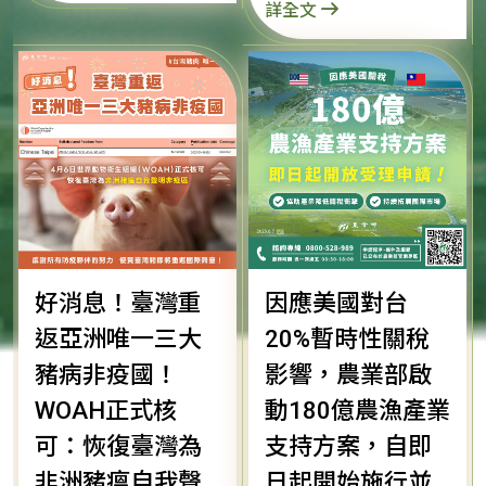
詳全文
好消息！臺灣重
因應美國對台
返亞洲唯一三大
20%暫時性關稅
豬病非疫國！
影響，農業部啟
WOAH正式核
動180億農漁產業
可：恢復臺灣為
支持方案，自即
非洲豬瘟自我聲
日起開始施行並