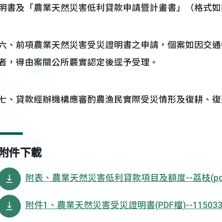
明書及「農業天然災害低利貸款申請暨計畫書」（格式如
六、前項農業天然災害受災證明書之申請，個案如因交通
者，得由案關公所覈實認定後逕予受理。
七、貸款經辦機構應審酌農漁民實際受災情形及復耕、復
附件下載
附表、農業天然災害低利貸款項目及額度--荔枝(pd
附件1、農業天然災害受災證明書(PDF檔)--1150330